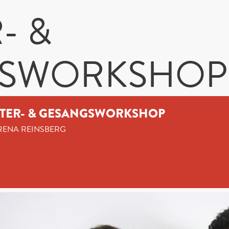
- &
GSWORKSHOP
TER- & GESANGSWORKSHOP
ENA REINSBERG