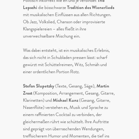
Politisch inkorrekt wie eh und je verbindet
Trio
Lepschi
die bösschwarze
Tradition des Wienerlieds
mit musikalischen Einflüssen aus allen Richtungen.
Ob Jazz, Volkslied, Chanson oder improvisierte
Klangspielereien – alles fließt in ihre
unverwechselbare Mischung ein.
Was dabei entsteht, ist ein musikalisches Erlebnis,
das sich nicht in Schubladen pressen lässt: scharf
gewürzt mit Schüttelreimen, Witz, Schmäh und
einer ordentlichen Portion Rotz.
Stefan Slupetzky
(Texte, Gesang, Säge),
Martin
Zrost
(Komposition, Arrangement, Gesang, Gitarre,
Klarinetten) und
Michael Kunz
(Gesang, Gitarre,
Nasenflöte) verstehen es, Musik und Sprache zu
einem raffinierten Cocktail zu verbinden, der
gleichermaßen rührt wie schüttelt. Ihre Auftritte
sind geprägt von überraschenden Wendungen,
treffsicherem Humor und Momenten, die tief ins