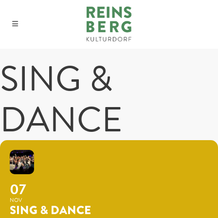
SING &
DANCE
07
NOV
SING & DANCE