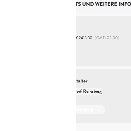
TICKETS UND WEITERE INF
Zeit
9. Juni 2024
13:30
(GMT+02:00)
Veranstalter
Kulturdorf Reinsberg
LEARN MORE