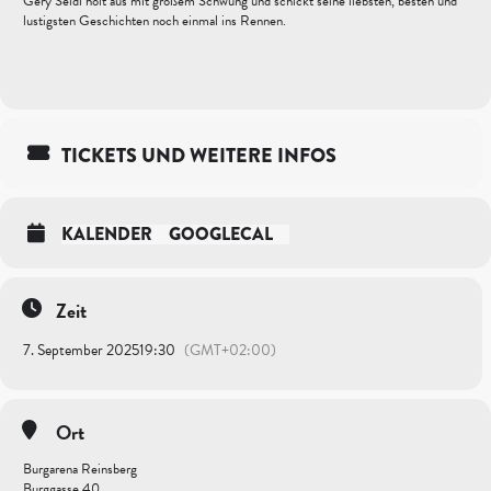
Gery Seidl holt aus mit großem Schwung und schickt seine liebsten, besten und
lustigsten Geschichten noch einmal ins Rennen.
TICKETS UND WEITERE INFOS
KALENDER
GOOGLECAL
Zeit
7. September 2025
19:30
(GMT+02:00)
Ort
Burgarena Reinsberg
Burggasse 40