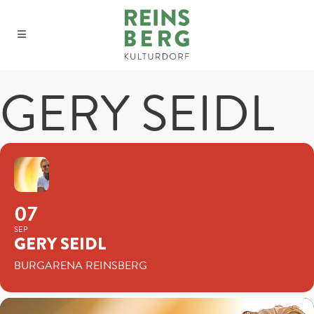
GERY SEIDL
07
SEP
GERY SEIDL
BURGARENA REINSBERG