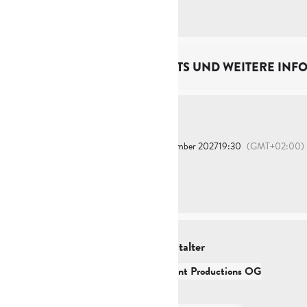
TICKETS UND WEITERE INF
Zeit
2. September 2027
19:30
(GMT+02:00)
Veranstalter
FG Event Productions OG