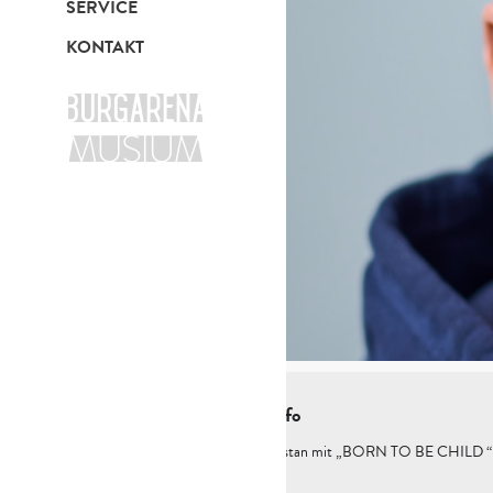
SERVICE
KONTAKT
Kurzinfo
Alex Kristan mit „BORN TO BE CHILD “ li