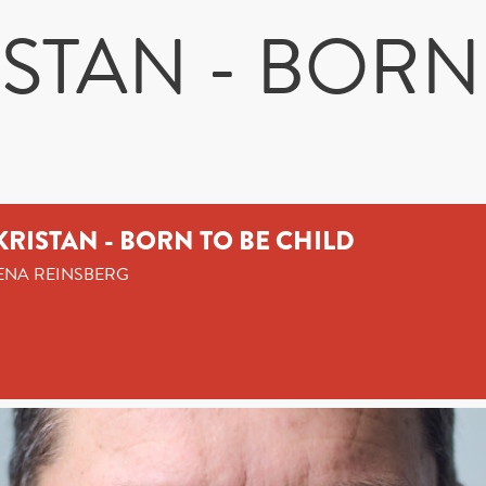
ISTAN - BORN
KRISTAN - BORN TO BE CHILD
NA REINSBERG